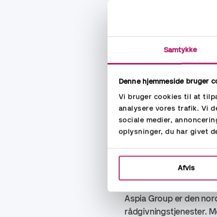
"
At blive en del af A
engagement i kvalitet
af høj kvalitet og ta
Samtykke
medarbejdere og kun
Administration.
Denne hjemmeside bruger c
Vi bruger cookies til at til
analysere vores trafik. Vi
sociale medier, annoncerin
For yderligere informati
oplysninger, du har givet d
Ola Gunnarsson Adminis
Afvis
Om Aspia Group
Aspia Group er den nord
rådgivningstjenester. M