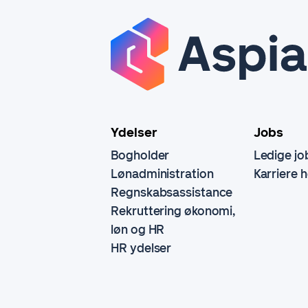
Ydelser
Jobs
Bogholder
Ledige jo
Lønadministration
Karriere 
Regnskabsassistance
Rekruttering økonomi,
løn og HR
HR ydelser