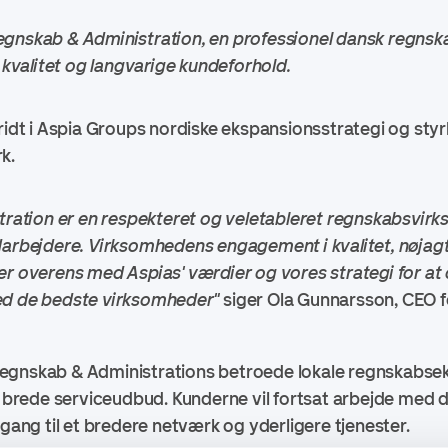
egnskab & Administration, en professionel dansk regnsk
j kvalitet og langvarige kundeforhold.
kridt i Aspia Groups nordiske ekspansionsstrategi og sty
k.
ration er en respekteret og veletableret regnskabsvir
rbejdere. Virksomhedens engagement i kvalitet, nøjag
 overens med Aspias' værdier og vores strategi for at
d de bedste virksomheder"
siger Ola Gunnarsson, CEO f
egnskab & Administrations betroede lokale regnskabse
og brede serviceudbud. Kunderne vil fortsat arbejde me
ng til et bredere netværk og yderligere tjenester.