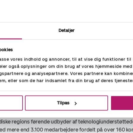
spia er et naturligt næste skridt for os. Vi deler samme 
. Dette partnerskab gør det muligt for os at fortsætte 
ge et stort skridt mod nye fælles teknologiløsninger, samt
Detaljer
der de bedste muligheder for fremtiden"
siger Tina Ber
ookies
passe vores indhold og annoncer, til at vise dig funktioner til 
 deler også oplysninger om din brug af vores hjemmeside med
gspartnere og analysepartnere. Vores partnere kan kombine
on, kontakt venligst:
em, eller som de har indsamlet fra din brug af deres tjeneste
trerende direktør, Aspia Group /
ola.gunnarsson@aspia
Tilpas
iske regions førende udbyder af teknologiunderstøttede 
ed mere end 3.100 medarbejdere fordelt på over 160 kont