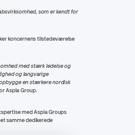
absvirksomhed, som er kendt for
rker koncernens tilstedeværelse
ksomhed med stærk ledelse og
tighed og langvarige
 opbygge en stærkere nordisk
or Aspia Group.
kspertise med Aspia Groups
d det samme dedikerede