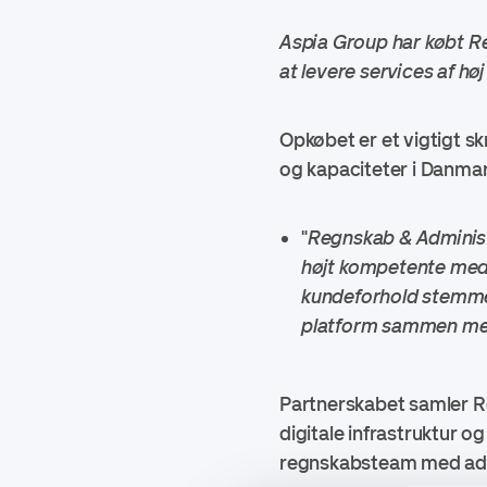
Aspia Group har købt R
at levere services af hø
Opkøbet er et vigtigt s
og kapaciteter i Danmar
"
Regnskab & Administ
højt kompetente meda
kundeforhold stemmer
platform sammen me
Partnerskabet samler R
digitale infrastruktur 
regnskabsteam med adga