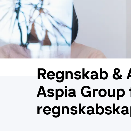
Regnskab & A
Aspia Group f
regnskabskap