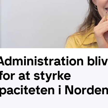
dministration blive
or at styrke
aciteten i Norde