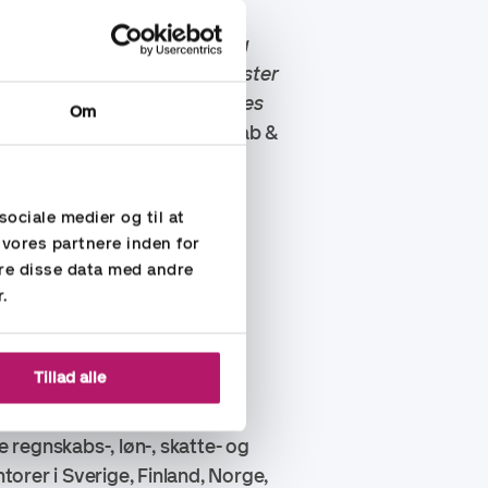
kundeorienterede tankegang og
med at levere regnskabstjenester
idig med at vi giver både vores
Om
g Svendsen, CEO for Regnskab &
sociale medier og til at
 vores partnere inden for
re disse data med andre
r.
.se
Tillad alle
regnskabs-, løn-, skatte- og
orer i Sverige, Finland, Norge,