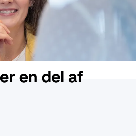
r en del af
n