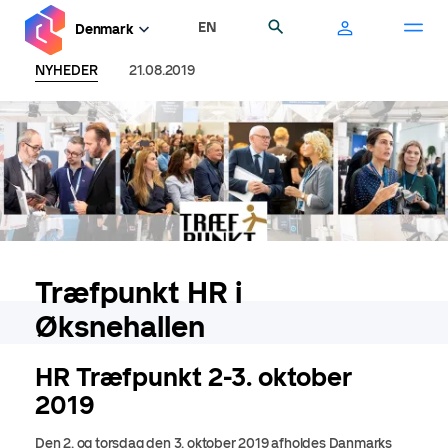
Gå
EN
Søg
Denmark
til
hovedindhold
NYHEDER
21.08.2019
Træfpunkt HR i
Øksnehallen
HR Træfpunkt 2-3. oktober
2019
Den 2. og torsdag den 3. oktober 2019 afholdes Danmarks