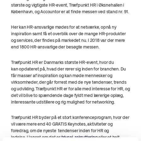
største og vigtigste HR-event, Træfpunkt HR i Øksnehallen i
København, og Accountor er at finde messen ved stand nr. 91.
Her kan HR-ansvarlige mødes for at netværke, opnå ny
inspiration samt få et overblik over de mange HR-produkter
og services, der findes på markedet nu. I 2018 var der mere
end 1800 HR-ansvarlige der besøgte messen.
Træfpunkt HR er Danmarks største HR-event, hvor du
kan opdateret på, hvad der rører sig inden for branchen. Du
får masser af inspiration og kan møde mennesker og
virksomheder, der går forrest med de nye tendenser, trends
og udvikling. Træfpunkt HR er for alle med interesse for HR, og
det vil blive to spændende dage fyldt med lærerige oplæg,
interessante udstillere og rig mulighed for networking.
Træfpunkt HR byder på et stort konferenceprogram, hvor der
vil være mere end 40 GRATIS Keynotes, aktiviteter og
foredrag, om de nyeste tendenser inden for HR og
ledelse. Uanset om det er
trivsel
,
rekruttering
eller et helt