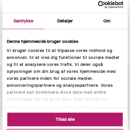
tredje område, vil du få en masse inspiration og ny viden med
hjem.
Samtykke
Detaljer
Om
Vi vil glæde os til to spændende og lærerige dage.
Kontakt os for mere information
Denne hjemmeside bruger cookies
Vi bruger cookies til at tilpasse vores indhold og
annoncer, til at vise dig funktioner til sociale medier
Kontakt
og til at analysere vores trafik. Vi deler også
oplysninger om din brug af vores hjemmeside med
vores partnere inden for sociale medier,
Stig Bülow
annonceringspartnere og analysepartnere. Vores
Senior HR og rekrutteringskonsulent
partnere kan kombinere disse data med andre
stig.bulow@aspia.dk
oplysninger, du har givet dem, eller som de har
+45 81 10 29 21
indsamlet fra din brug af deres tjenester.
Tillad alle