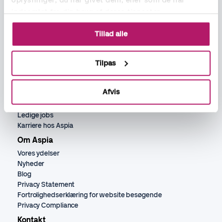
indsamlet fra din brug af deres tjenester.
Ydelser
Tillad alle
Bogholder
Lønadministration
Tilpas
Regnskabsassistance
Rekruttering økonomi, løn og HR
HR ydelser
Afvis
Jobs
Ledige jobs
Karriere hos Aspia
Om Aspia
Vores ydelser
Nyheder
Blog
Privacy Statement
Fortrolighedserklæring for website besøgende
Privacy Compliance
Kontakt