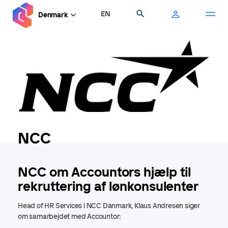
Gå
EN
Søg
Denmark
til
hovedindhold
NCC
NCC om Accountors hjælp til
rekruttering af lønkonsulenter
Head of HR Services i NCC Danmark, Klaus Andresen siger
om samarbejdet med Accountor: