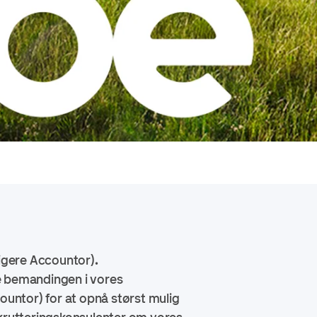
ligere Accountor)
.
ge bemandingen i vores
countor)
for at opnå størst mulig