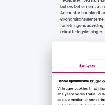
fleksibilitet. Jeg har ha
behov. Det er nemt at i
Accountor har blandt a
Økonomikonsulenterne er 
forretningens udvikling
rekrutteringsløsninger.
Kort om Better Energy
Better Energy er et vedv
støttefri grøn strøm fra
reducerer CO2-emissioner
Samtykke
Europas hurtigst vokse
solcellekapacitet. Læ
Denne hjemmeside bruger c
Vi bruger cookies til at til
analysere vores trafik. Vi
sociale medier, annoncerin