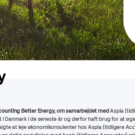
y
counting Better Energy, om samarbejdet med
Aspia (tid
st i Danmark i de seneste år og derfor haft brug for at ø
algte at leje økonomikonsulenter hos
Aspia (tidligere Ac