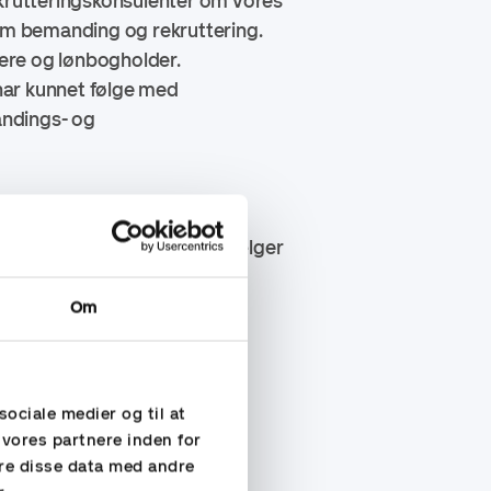
krutteringskonsulenter om vores
m bemanding og rekruttering.
dere og lønbogholder.
 har kunnet følge med
ndings- og
jer egne solcelleparker og sælger
. Grøn, bæredygtig energi der
s. Better Energy er et af
Om
je på over 10 GW ny
om/
sociale medier og til at
 vores partnere inden for
re disse data med andre