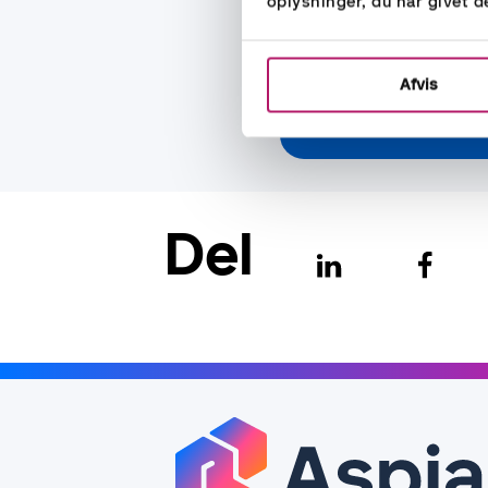
oplysninger, du har givet d
Afvis
Skriv til os h
Del