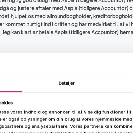
ft en rigtig god dialog med
Aspia (tidligere Accountor)
re
ndgå og justere aftaler med
Aspia (tidligere Accountor)
o
ndet hjulpet os med allroundbogholder, kreditorboghol
kommet hurtigt ind i driften og har medvirket til, at vi
. Jeg kan klart anbefale
Aspia (tidligere Accountor)
bema
arende energiselskab, der udvikler, bygger, drifter og e
. På den måde sikres ny og additionel energi til elnettet
, fremmer biodiversitet og er billigere end kul, olie & ga
Detaljer
nde vedvarende energiselskaber med en projektporteføl
s mere om virksomheden på
https://www.betterenergy.c
ookies
passe vores indhold og annoncer, til at vise dig funktioner til 
 deler også oplysninger om din brug af vores hjemmeside med
gspartnere og analysepartnere. Vores partnere kan kombine