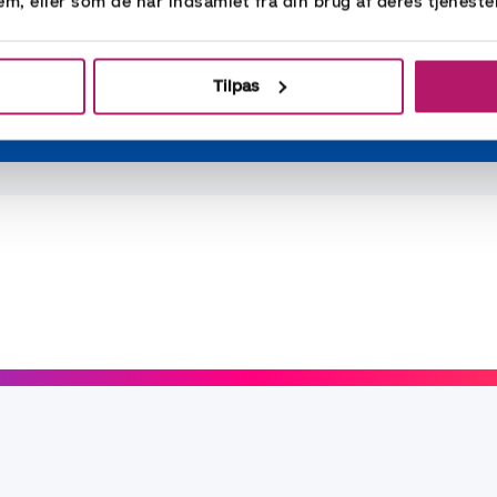
em, eller som de har indsamlet fra din brug af deres tjeneste
Tilpas
er, hvis du vil høre mere om, hvordan vi kan hjælpe med m
kontakter vi dig hurtigt