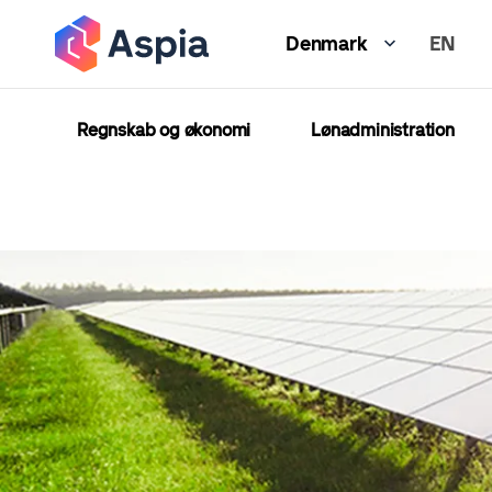
Gå
EN
til
Denmark
hovedindhold
Regnskab og økonomi
Lønadministration