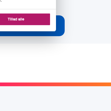
r.
Tillad alle
idlertidig bemanding, så