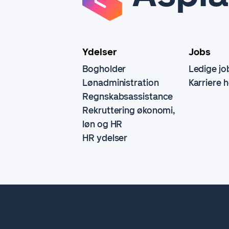
Ydelser
Jobs
Bogholder
Ledige jo
Lønadministration
Karriere 
Regnskabsassistance
Rekruttering økonomi,
løn og HR
HR ydelser