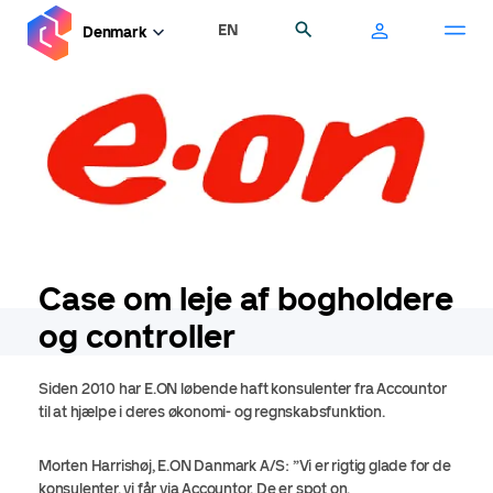
Gå
EN
Søg
Denmark
til
hovedindhold
Case om leje af bogholdere
og controller
Siden 2010 har E.ON løbende haft konsulenter fra Accountor
til at hjælpe i deres økonomi- og regnskabsfunktion.
Morten Harrishøj, E.ON Danmark A/S: ”Vi er rigtig glade for de
konsulenter, vi får via Accountor. De er spot on.