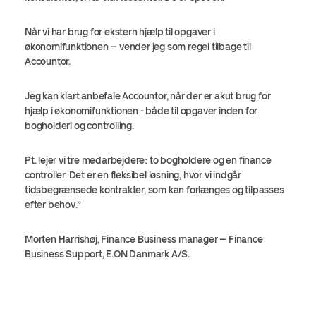
Når vi har brug for ekstern hjælp til opgaver i
økonomifunktionen – vender jeg som regel tilbage til
Accountor.
Jeg kan klart anbefale Accountor, når der er akut brug for
hjælp i økonomifunktionen - både til opgaver inden for
bogholderi og controlling.
Pt. lejer vi tre medarbejdere: to bogholdere og en finance
controller. Det er en fleksibel løsning, hvor vi indgår
tidsbegrænsede kontrakter, som kan forlænges og tilpasses
efter behov.”
Morten Harrishøj, Finance Business manager – Finance
Business Support, E.ON Danmark A/S.