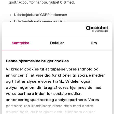
godt." Accountor har bl.a. hjulpet CIS med:
Udarbejdelse af GDPR – skemaer
Udarbejdelse af grievance policy
At få struktureret bestyrelsesreferater og agendaer til
møder
Andre forefaldende HR administrative opgaver
Samtykke
Detaljer
Om
Audrey fortæller, at hun særligt har været glad for
samarbejdet med Accountors HR konsulent, da Tina har
været: ”En god sparringspartner:
Denne hjemmeside bruger cookies
Vi bruger cookies til at tilpasse vores indhold og
Konsulenten er erfaren, og tager ikke kun imod opgaver, hun
annoncer, til at vise dig funktioner til sociale medier
kan også selv byde ind; Jeg har hele tiden vidst, at jeg bare
og til at analysere vores trafik. Vi deler også
kunne give hende opgaver, og at hun nok skulle klare dem så
oplysninger om din brug af vores hjemmeside med
hurtigt som muligt og i god kvalitet; Meget selvstændig – og
vores partnere inden for sociale medier,
det betyder meget, når man selv er presset; Professionel og
imødekommende. Derudover har hun endda passet rigtig
annonceringspartnere og analysepartnere. Vores
godt ind i huset. Afslutningsvis vil jeg sige: ”Vi havde ikke
partnere kan kombinere disse data med andre
anvendt ekstern HR hjælp før – men når og hvis det brænder
oplysninger, du har givet dem, eller som de har