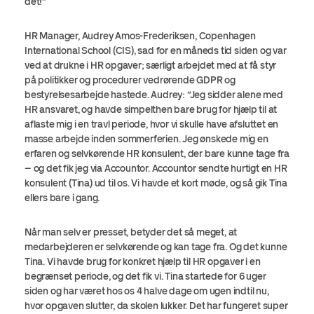
det!”
HR Manager, Audrey Amos-Frederiksen, Copenhagen
International School (CIS), sad for en måneds tid siden og var
ved at drukne i HR opgaver; særligt arbejdet med at få styr
på politikker og procedurer vedrørende GDPR og
bestyrelsesarbejde hastede. Audrey: ”Jeg sidder alene med
HR ansvaret, og havde simpelthen bare brug for hjælp til at
aflaste mig i en travl periode, hvor vi skulle have afsluttet en
masse arbejde inden sommerferien. Jeg ønskede mig en
erfaren og selvkørende HR konsulent, der bare kunne tage fra
– og det fik jeg via Accountor. Accountor sendte hurtigt en HR
konsulent (Tina) ud til os. Vi havde et kort møde, og så gik Tina
ellers bare i gang.
Når man selv er presset, betyder det så meget, at
medarbejderen er selvkørende og kan tage fra. Og det kunne
Tina. Vi havde brug for konkret hjælp til HR opgaver i en
begrænset periode, og det fik vi. Tina startede for 6 uger
siden og har været hos os 4 halve dage om ugen indtil nu,
hvor opgaven slutter, da skolen lukker. Det har fungeret super