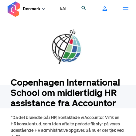
Gå
EN
Søg
Denmark
til
hovedindhold
Copenhagen International
School om midlertidig HR
assistance fra Accountor
”Da det brændte på i HR, kontaktede vi Accountor. Vi fik en
HR konsulent ud, som i den aftalte periode fik styr på vores
udestående HR administrative opgaver. Så nu er der tjek ved