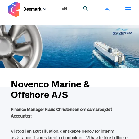
Gå
EN
Søg
Denmark
til
hovedindhold
Novenco Marine &
Offshore A/S
Finance Manager Klaus Christensen om samarbejdet
Accountor:
Vi stod i en akut situation, der skabte behov for interim
assistance til vores kreditorbogholderi. Vi havde ikke tidligere