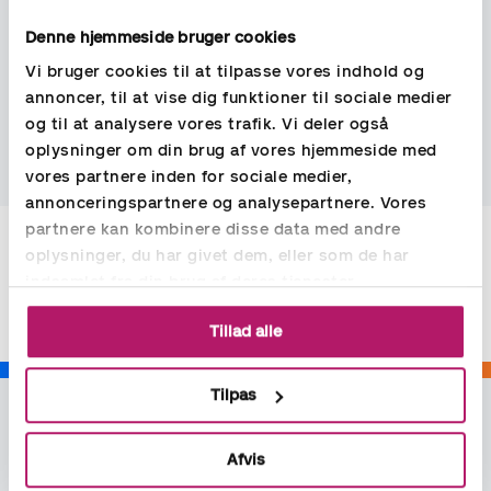
Novenco Marine & Offshore er et dynamisk team på 250
dedikerede fagfolk, der er engageret i at udvikle og fremstille
Denne hjemmeside bruger cookies
HVAC&R-løsninger til marine- og offshore-industrien. Med
Vi bruger cookies til at tilpasse vores indhold og
HVAC&R-ekspertise, der går tilbage til 1947, har
virksomheden etableret en stærk tilstedeværelse i Kina,
annoncer, til at vise dig funktioner til sociale medier
Danmark og Norge drevet af visionen om at være den
og til at analysere vores trafik. Vi deler også
fortrukne HVAC&R-partner på alle markeder, de betjener.
oplysninger om din brug af vores hjemmeside med
vores partnere inden for sociale medier,
annonceringspartnere og analysepartnere. Vores
partnere kan kombinere disse data med andre
oplysninger, du har givet dem, eller som de har
Del
indsamlet fra din brug af deres tjenester.
Tillad alle
Tilpas
Afvis