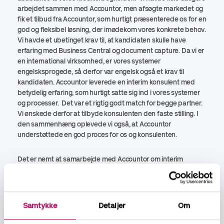
arbejdet sammen med Accountor, men afsøgte markedet og
fik et tilbud fra Accountor, som hurtigt præsenterede os for en
god og fleksibel løsning, der imødekom vores konkrete behov.
Vi havde et ubetinget krav til, at kandidaten skulle have
erfaring med Business Central og document capture. Da vi er
en international virksomhed, er vores systemer
engelsksprogede, så derfor var engelsk også et krav til
kandidaten. Accountor leverede en interim konsulent med
betydelig erfaring, som hurtigt satte sig ind i vores systemer
og processer. Det var et rigtig godt match for begge partner.
Vi ønskede derfor at tilbyde konsulenten den faste stilling. I
den sammenhæng oplevede vi også, at Accountor
understøttede en god proces for os og konsulenten.
Det er nemt at samarbejde med Accountor om interim
assistance og rekruttering. De forstår behovet, leverer, der
bliver fulgt op, og kommunikationen og aftalerne er tydelige.
Jeg kan klart anbefale Accountor.
Samtykke
Detaljer
Om
Om virksomheden:
Novenco Marine & Offshore A/S