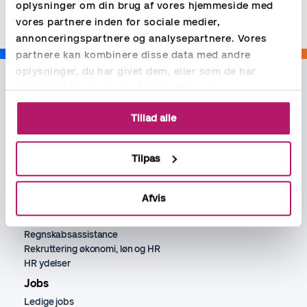
oplysninger om din brug af vores hjemmeside med
vores partnere inden for sociale medier,
annonceringspartnere og analysepartnere. Vores
partnere kan kombinere disse data med andre
oplysninger, du har givet dem, eller som de har
indsamlet fra din brug af deres tjenester.
Tillad alle
Tilpas
Ydelser
Afvis
Bogholder
Lønadministration
Regnskabsassistance
Rekruttering økonomi, løn og HR
HR ydelser
Jobs
Ledige jobs