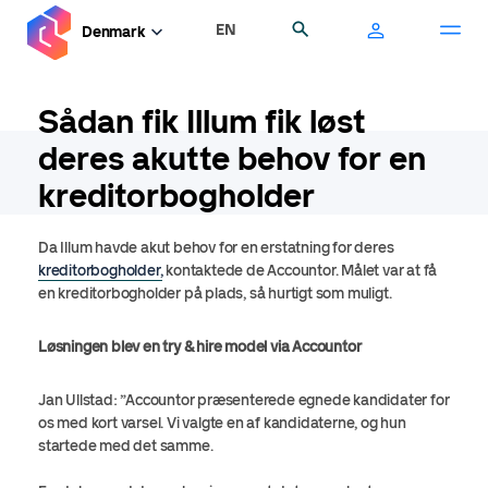
Gå
EN
Søg
Denmark
til
hovedindhold
Sådan fik Illum fik løst
deres akutte behov for en
kreditorbogholder
Da Illum havde akut behov for en erstatning for deres
kreditorbogholder,
kontaktede de Accountor. Målet var at få
en kreditorbogholder på plads, så hurtigt som muligt.
Løsningen blev en try & hire model via Accountor
Jan Ullstad: ”Accountor præsenterede egnede kandidater for
os med kort varsel. Vi valgte en af kandidaterne, og hun
startede med det samme.