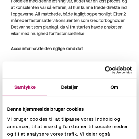
Fordelen med denne løsning var, at det var en kort proces, og
at konsulenten var så erfaren, at hun kunne træde direkte ind
i opgaverne. Alt matchede, både fagligt og personligt. Efter 2
måneder fastansatte vi konsulenten som kreditorbogholder.
Det var helt som planlagt, da vi fra starten havde ønsket en
vikar med mulighed for fastansættelse.
Accountor havde den rigtige kandidat
Jeg vil anbefale at overveje at bruge Accountor, hvis man står
og har et akut behov for bemanding i økonomifunktionen.
Accountor løste i hvert fald vores akutte behov hurtigt og
effektivt med den helt rigtige kandidat. ”
Samtykke
Detaljer
Om
Jan Ullstad, CFO, Illum
Denne hjemmeside bruger cookies
Vi bruger cookies til at tilpasse vores indhold og
annoncer, til at vise dig funktioner til sociale medier
Del
og til at analysere vores trafik. Vi deler også