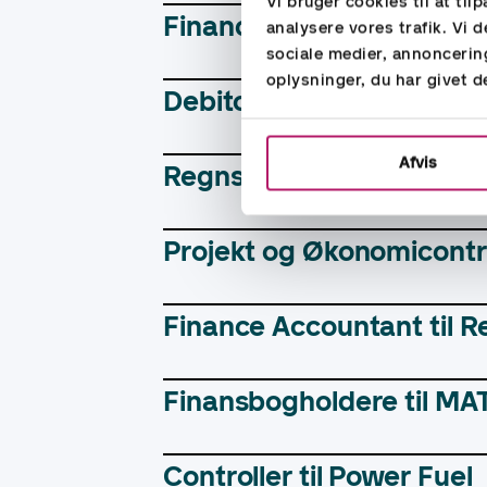
Vi bruger cookies til at til
Finance / Payroll assistan
analysere vores trafik. Vi
sociale medier, annoncerin
oplysninger, du har givet d
Debitorbogholder til Gr
Afvis
Regnskabs- og administr
Projekt og Økonomicontro
Finance Accountant til R
Finansbogholdere til M
Controller til Power Fuel