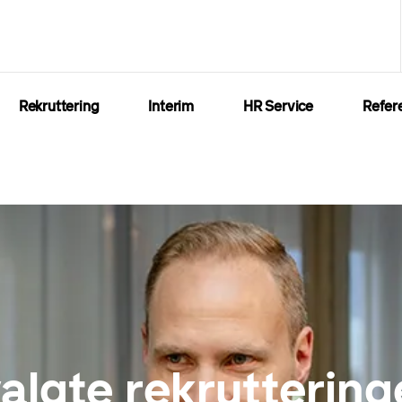
Rekruttering
Interim
HR Service
Refer
algte rekrutteringe