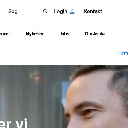
Søg
Login
Kontakt
encer
Nyheder
Jobs
Om Aspia
B
Hjem
r vi