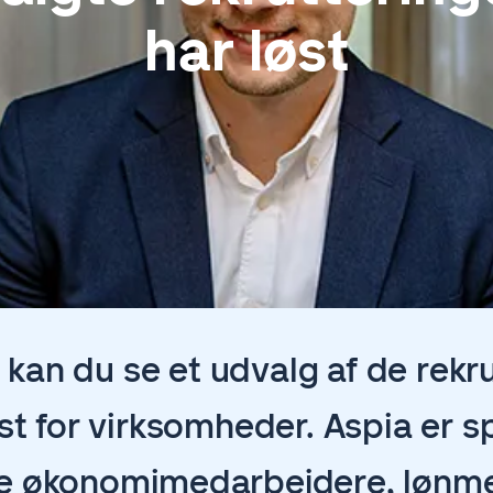
har løst
kan du se et udvalg af de rekru
st for virksomheder. Aspia er sp
ere økonomimedarbejdere, lønm