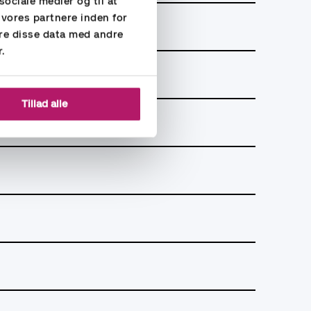
sociale medier og til at
 vores partnere inden for
re disse data med andre
r.
Tillad alle
estre