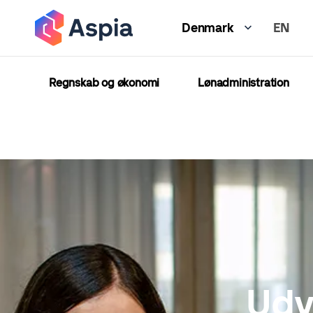
Gå
EN
til
Denmark
hovedindhold
Regnskab og økonomi
Lønadministration
Udv