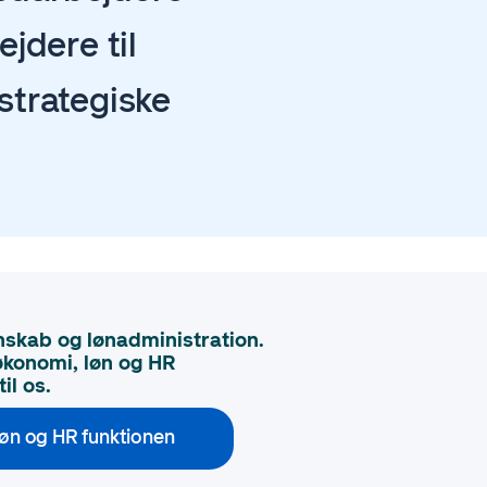
jdere til
 strategiske
nskab og lønadministration.
økonomi, løn og HR
til os.
løn og HR funktionen