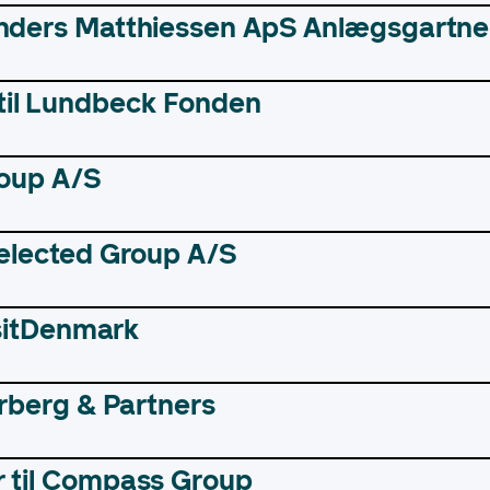
Anders Matthiessen ApS Anlægsgartne
til Lundbeck Fonden
roup A/S
Selected Group A/S
VisitDenmark
derberg & Partners
r til Compass Group