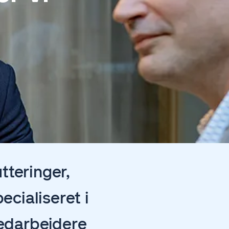
tteringer,
ecialiseret i
edarbejdere