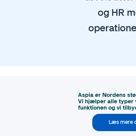
og HR me
operationel
Aspia er Nordens stø
Vi hjælper alle type
funktionen og vi tilb
Læs mere om