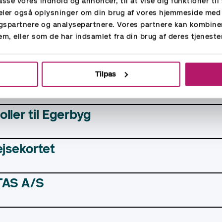
passe vores indhold og annoncer, til at vise dig funktioner til 
t til 7N
 deler også oplysninger om din brug af vores hjemmeside med
gspartnere og analysepartnere. Vores partnere kan kombine
em, eller som de har indsamlet fra din brug af deres tjeneste
ønbech & Sønner
Tilpas
ationsmedarbejder til Danske Malerm
ller til Egerbyg
ejsekortet
ATAS A/S