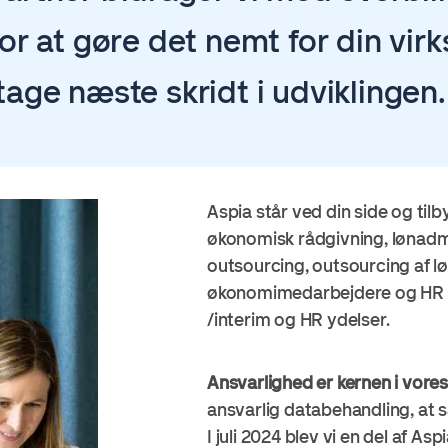
for at gøre det nemt for din vi
tage næste skridt i udviklingen
Aspia står ved din side og til
økonomisk rådgivning, lønadmin
outsourcing, outsourcing af lø
økonomimedarbejdere og HR m
/interim og HR ydelser.
Ansvarlighed er kernen i vores
ansvarlig databehandling, at s
I juli 2024 blev vi en del af
Aspi