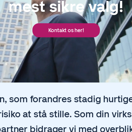
mest sikre valg!
Kontakt os her!
en, som forandres stadig hurtige
risiko at stå stille. Som din vi
artner bidrager vi med overbli