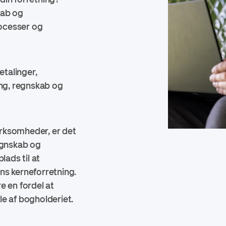
kab og
rocesser og
etalinger,
ing, regnskab og
rksomheder, er det
egnskab og
lads til at
ns kerneforretning.
 en fordel at
e af bogholderiet.