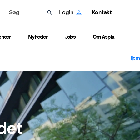
Søg
Login
Kontakt
encer
Nyheder
Jobs
Om Aspia
B
Hjem
 det