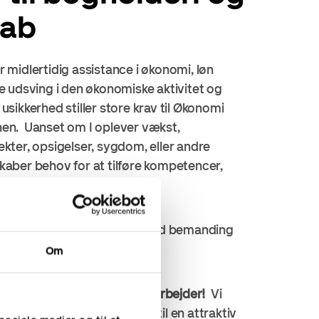
kab
r midlertidig assistance i økonomi, løn
re udsving i den økonomiske aktivitet og
usikkerhed stiller store krav til Økonomi
nen. Uanset om I oplever vækst,
ekter, opsigelser, sygdom, eller andre
kaber behov for at tilføre kompetencer,
e jer.
le løsninger og kan hjælpe med bemanding
Løn- og HR medarbejdere.
Om
imedarbejder eller HR medarbejder!
Vi
ige profil til netop dit behov til en attraktiv