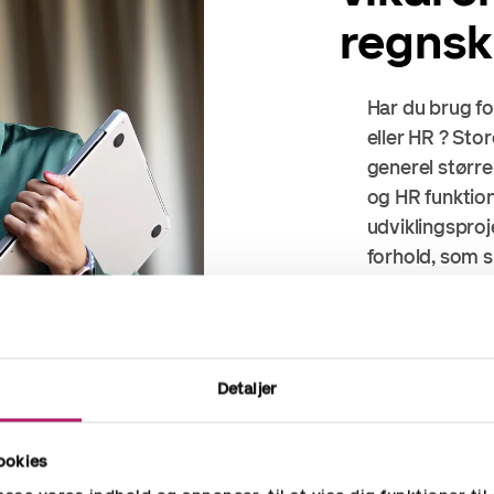
regns
Har du brug fo
eller HR ? Sto
generel større 
og HR funktio
udviklingsproj
forhold, som s
så kan vi hjælp
Vi har fleksib
af Økonomi, 
Detaljer
Lej en økonom
ookies
finder den rigt