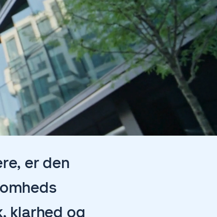
re, er den
rksomheds
k, klarhed og