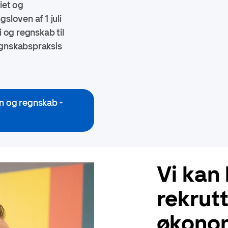
riet og
loven af 1 juli
 og regnskab til
regnskabspraksis
øn og regnskab -
Vi kan
rekrut
økono