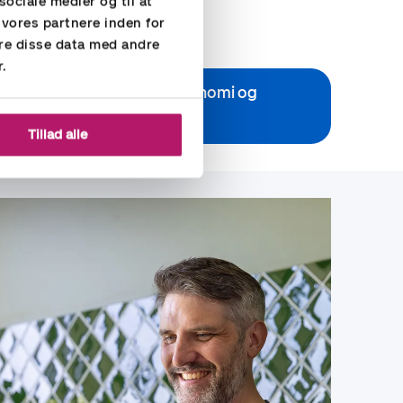
sociale medier og til at
e
 vores partnere inden for
re disse data med andre
r.
rløsninger - bogholderi, økonomi og
regnskab - Læs mere
Tillad alle