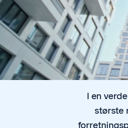
I en verd
største 
forretningsp