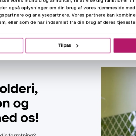
passe vores indhold og annoncer, til at vise dig funktioner til 
pris. Læs mer
 deler også oplysninger om din brug af vores hjemmeside med
gspartnere og analysepartnere. Vores partnere kan kombine
em, eller som de har indsamlet fra din brug af deres tjeneste
Vika
Tilpas
lderi,
on og
med os!
 din forretning?