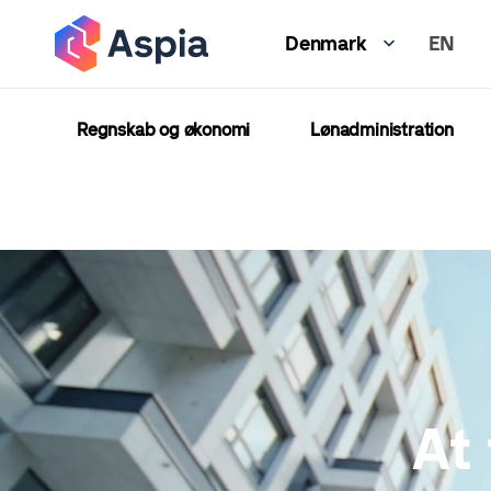
Gå
EN
til
Denmark
hovedindhold
Regnskab og økonomi
Lønadministration
At 