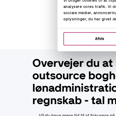
Vi bruger cookies til at til
analysere vores trafik. Vi
sociale medier, annoncerin
oplysninger, du har givet d
Afvis
Overvejer du at
outsource bogho
lønadministrati
regnskab - tal 
Vil du have mere tid til at fokusere på