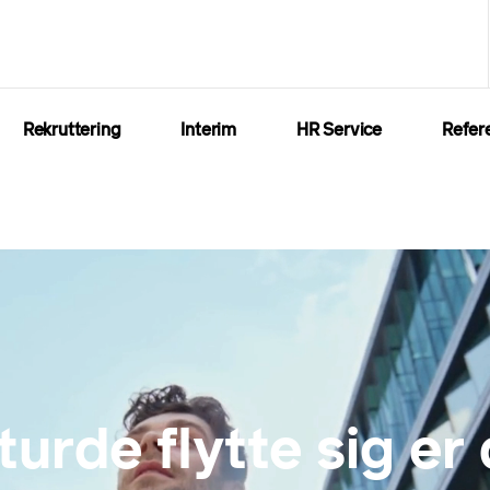
Rekruttering
Interim
HR Service
Refer
turde flytte sig er