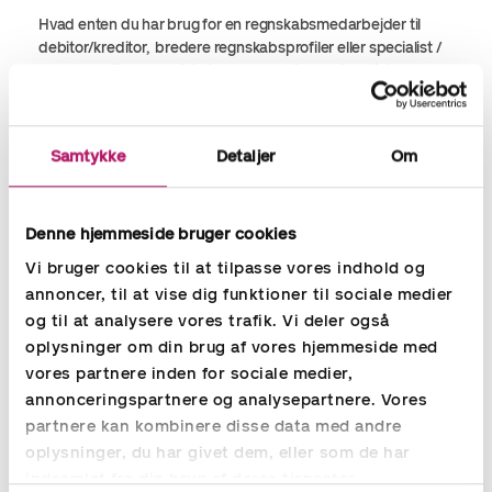
Hvad enten du har brug for en regnskabsmedarbejder til
debitor/kreditor, bredere regnskabsprofiler eller specialist /
lederroller til økonomistyring eller løn, finder vi hurtigt den
optimale løsning til din virksomhed.
Gennem vores konstant opdaterede kandidatdatabase og
Samtykke
Detaljer
Om
via S
earch & Selection
finder vi hurtigt kompetent personale
til din virksomhed, også når opgaverne melder sig akut.
Denne hjemmeside bruger cookies
Vi bruger cookies til at tilpasse vores indhold og
Rekruttering af økonomi,
annoncer, til at vise dig funktioner til sociale medier
regnskabsmedarbejdere og lønmedarbejdere -
og til at analysere vores trafik. Vi deler også
Læs mere
oplysninger om din brug af vores hjemmeside med
vores partnere inden for sociale medier,
annonceringspartnere og analysepartnere. Vores
partnere kan kombinere disse data med andre
oplysninger, du har givet dem, eller som de har
indsamlet fra din brug af deres tjenester.