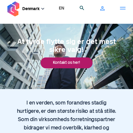
Gå
EN
Søg
Denmark
til
hovedindhold
At turde flytte sig er det mest
sikre valg!
Kontakt os her!
I en verden, som forandres stadig
hurtigere, er den største risiko at stå stille.
Som din virksomheds forretningspartner
bidrager vi med overblik, klarhed og