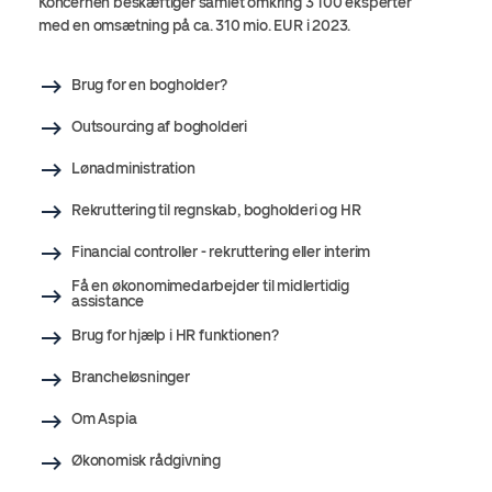
Koncernen beskæftiger samlet omkring 3 100 eksperter
med en omsætning på ca. 310 mio. EUR i 2023.
Brug for en bogholder?
Outsourcing af bogholderi
Lønadministration
Rekruttering til regnskab, bogholderi og HR
Financial controller - rekruttering eller interim
Få en økonomimedarbejder til midlertidig
assistance
Brug for hjælp i HR funktionen?
Brancheløsninger
Om Aspia
Økonomisk rådgivning