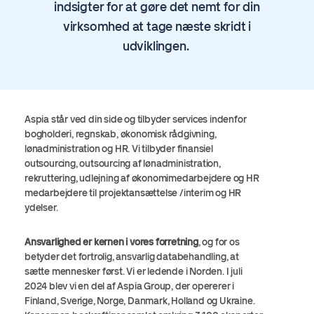
indsigter for at gøre det nemt for din
virksomhed at tage næste skridt i
udviklingen.
Aspia står ved din side og tilbyder services indenfor
bogholderi, regnskab, økonomisk rådgivning,
lønadministration og HR. Vi tilbyder finansiel
outsourcing, outsourcing af lønadministration,
rekruttering, udlejning af økonomimedarbejdere og HR
medarbejdere til projektansættelse /interim og HR
ydelser.
Ansvarlighed er kernen i vores forretning
, og for os
betyder det fortrolig, ansvarlig databehandling, at
sætte mennesker først. Vi er ledende i Norden. I juli
2024 blev vi en del af
Aspia
Group, der opererer i
Finland, Sverige, Norge, Danmark, Holland og Ukraine.