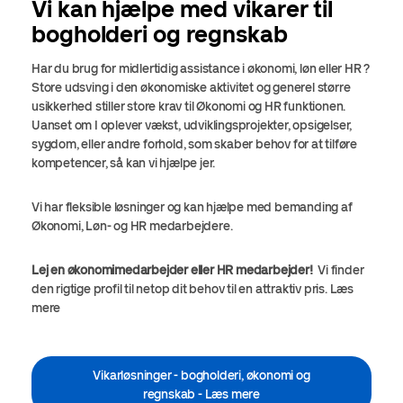
Vi kan hjælpe med vikarer til
bogholderi og regnskab
Har du brug for midlertidig assistance i økonomi, løn eller HR ?
Store udsving i den økonomiske aktivitet og generel større
usikkerhed stiller store krav til Økonomi og HR funktionen.
Uanset om I oplever vækst, udviklingsprojekter, opsigelser,
sygdom, eller andre forhold, som skaber behov for at tilføre
kompetencer, så kan vi hjælpe jer.
Vi har fleksible løsninger og kan hjælpe med bemanding af
Økonomi, Løn- og HR medarbejdere.
Lej en økonomimedarbejder eller HR medarbejder!
Vi finder
den rigtige profil til netop dit behov til en attraktiv pris. Læs
mere
Vikarløsninger - bogholderi, økonomi og
regnskab - Læs mere