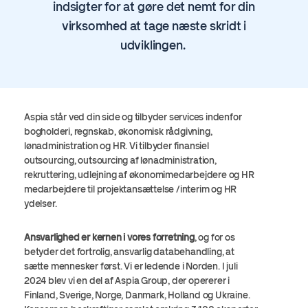
indsigter for at gøre det nemt for din
virksomhed at tage næste skridt i
udviklingen.
Aspia står ved din side og tilbyder services indenfor
bogholderi, regnskab, økonomisk rådgivning,
lønadministration og HR. Vi tilbyder finansiel
outsourcing, outsourcing af lønadministration,
rekruttering, udlejning af økonomimedarbejdere og HR
medarbejdere til projektansættelse /interim og HR
ydelser.
Ansvarlighed er kernen i vores forretning
, og for os
betyder det fortrolig, ansvarlig databehandling, at
sætte mennesker først. Vi er ledende i Norden. I juli
2024 blev vi en del af
Aspia
Group, der opererer i
Finland, Sverige, Norge, Danmark, Holland og Ukraine.