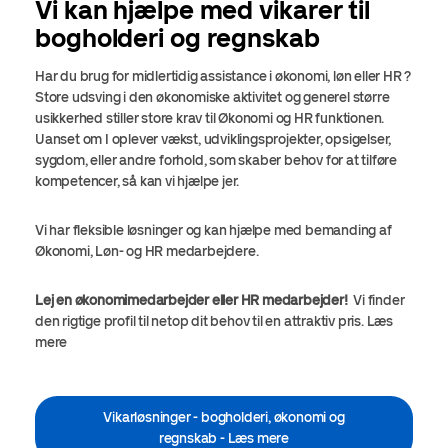
Vi kan hjælpe med vikarer til
bogholderi og regnskab
Har du brug for midlertidig assistance i økonomi, løn eller HR ?
Store udsving i den økonomiske aktivitet og generel større
usikkerhed stiller store krav til Økonomi og HR funktionen.
Uanset om I oplever vækst, udviklingsprojekter, opsigelser,
sygdom, eller andre forhold, som skaber behov for at tilføre
kompetencer, så kan vi hjælpe jer.
Vi har fleksible løsninger og kan hjælpe med bemanding af
Økonomi, Løn- og HR medarbejdere.
Lej en økonomimedarbejder eller HR medarbejder!
Vi finder
den rigtige profil til netop dit behov til en attraktiv pris. Læs
mere
Vikarløsninger - bogholderi, økonomi og
regnskab - Læs mere