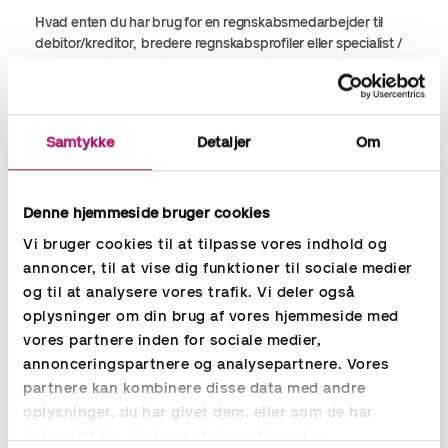
Hvad enten du har brug for en regnskabsmedarbejder til
debitor/kreditor, bredere regnskabsprofiler eller specialist /
lederroller til økonomistyring eller løn, finder vi hurtigt den
optimale løsning til din virksomhed.
Gennem vores konstant opdaterede kandidatdatabase og
Samtykke
Detaljer
Om
via S
earch & Selection
finder vi hurtigt kompetent personale
til din virksomhed, også når opgaverne melder sig akut.
Denne hjemmeside bruger cookies
Vi bruger cookies til at tilpasse vores indhold og
Rekruttering af økonomi,
annoncer, til at vise dig funktioner til sociale medier
regnskabsmedarbejdere og lønmedarbejdere -
og til at analysere vores trafik. Vi deler også
Læs mere
oplysninger om din brug af vores hjemmeside med
vores partnere inden for sociale medier,
annonceringspartnere og analysepartnere. Vores
partnere kan kombinere disse data med andre
oplysninger, du har givet dem, eller som de har
indsamlet fra din brug af deres tjenester.