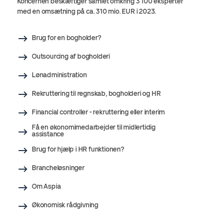
Koncernen beskæftiger samlet omkring 3 100 eksperter
med en omsætning på ca. 310 mio. EUR i 2023.
Brug for en bogholder?
Outsourcing af bogholderi
Lønadministration
Rekruttering til regnskab, bogholderi og HR
Financial controller - rekruttering eller interim
Få en økonomimedarbejder til midlertidig
assistance
Brug for hjælp i HR funktionen?
Brancheløsninger
Om Aspia
Økonomisk rådgivning