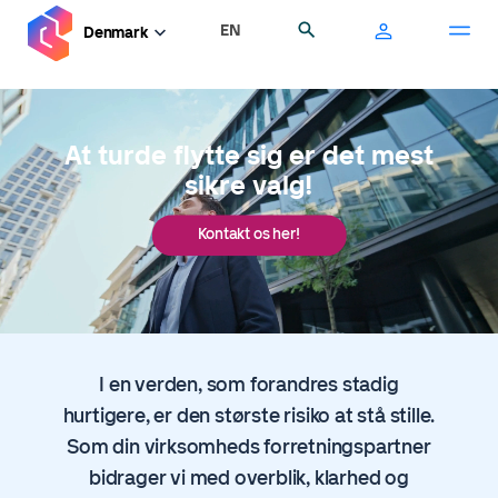
Gå
EN
Søg
Denmark
til
hovedindhold
At turde flytte sig er det mest
sikre valg!
Kontakt os her!
I en verden, som forandres stadig
hurtigere, er den største risiko at stå stille.
Som din virksomheds forretningspartner
bidrager vi med overblik, klarhed og