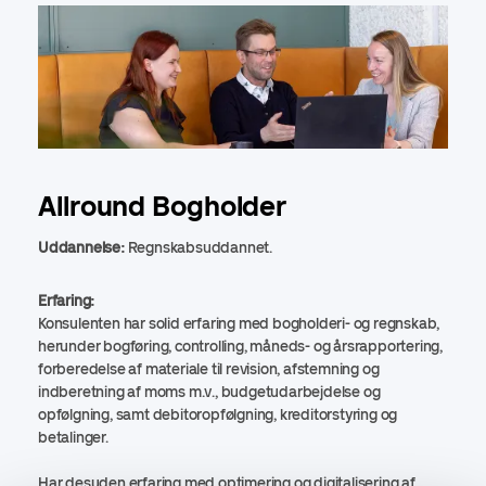
Allround Bogholder
Uddannelse:
Regnskabsuddannet.
Erfaring:
Konsulenten har solid erfaring med bogholderi- og regnskab,
herunder bogføring, controlling, måneds- og årsrapportering,
forberedelse af materiale til revision, afstemning og
indberetning af moms m.v., budgetudarbejdelse og
opfølgning, samt debitoropfølgning, kreditorstyring og
betalinger.
Har desuden erfaring med optimering og digitalisering af