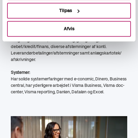
Uddannelse:
Kontoruddannelse og indledende
Tilpas
virksomhedsøkonomi og virksomhedsøkonomi på merkonom.
Erhvervserfaring:
Afvis
Konsulenten har erfaring med bogføring, lønadministration,
klargøring til revisor, herunder daglig bogføring,
debet/kredit/finans, diverse afstemninger af konti.
Leverandørbetalinger/afstemninger samt anlægskartotek/
afskrivninger.
Systemer:
Har solide systemerfaringer med e-conomic, Dinero, Business
central, har yderligere arbejdet i Visma Business, Visma doc-
center, Visma reporting, Danløn, Dataløn og Excel.