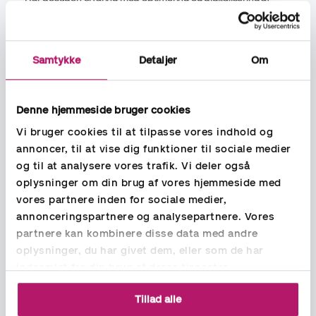
regnskabsprocesser. Erfaringen er opbygget i
revisionsbranchen, samt i mindre og mellemstore
virksomheder.
Samtykke
Detaljer
Om
Systemer:
Har omfattende systemerfaring, herunder med SAP,
Business Central 365, Navision, Axapta, Dataløn og Danløn,
Denne hjemmeside bruger cookies
Excel og øvrige programmer i MS Officepakken.
Vi bruger cookies til at tilpasse vores indhold og
annoncer, til at vise dig funktioner til sociale medier
og til at analysere vores trafik. Vi deler også
oplysninger om din brug af vores hjemmeside med
vores partnere inden for sociale medier,
annonceringspartnere og analysepartnere. Vores
partnere kan kombinere disse data med andre
oplysninger, du har givet dem, eller som de har
indsamlet fra din brug af deres tjenester.
Økonomikonsulent
Tillad alle