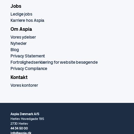
Jobs
Ledige jobs
Karriere hos Aspia
Om Aspia
Vores ydelser
Nyheder
Blog
Privacy Statement
Fortrolighedserklæring for website besøgende
Privacy Compliance
Kontakt
Vores kontorer
Aspia Denmark A/S
Herlev Hovedgade 195
2730 Herlev
44 34 50 00
info@aspia.dk