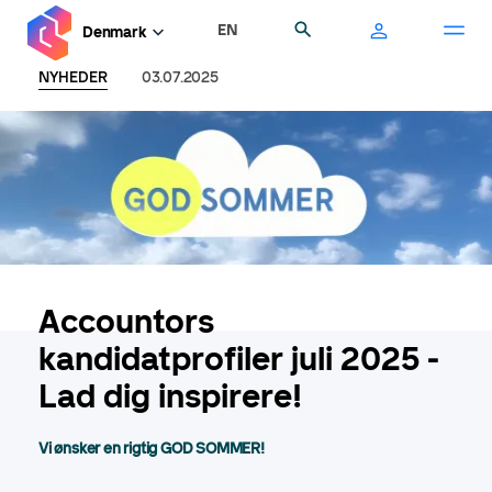
Gå
EN
Søg
Denmark
til
hovedindhold
NYHEDER
03.07.2025
Accountors
kandidatprofiler juli 2025 -
Lad dig inspirere!
Vi ønsker en rigtig GOD SOMMER!