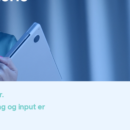
r.
ng og input er