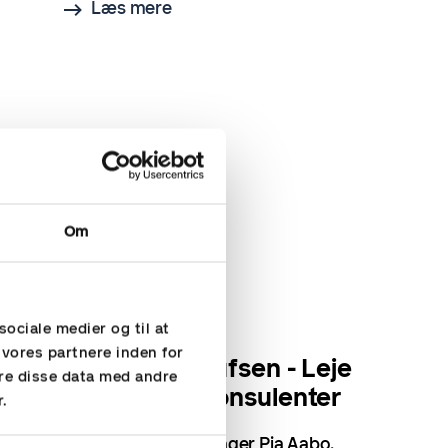
Læs mere
Om
REFERENCER
sociale medier og til at
 vores partnere inden for
Gertsen & Olufsen - Leje
re disse data med andre
af økonomi-konsulenter
r.
Group Finance Manager Pia Aabo,