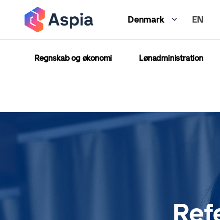
Gå
EN
til
Denmark
hovedindhold
Regnskab og økonomi
Lønadministration
Ref