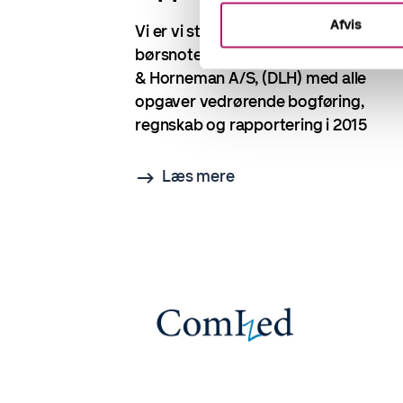
Afvis
Vi er vi stolte af at havde hjulpet vore
børsnoterede kunde, Dalhoff, Larsen
& Horneman A/S, (DLH) med alle
opgaver vedrørende bogføring,
regnskab og rapportering i 2015
Læs mere