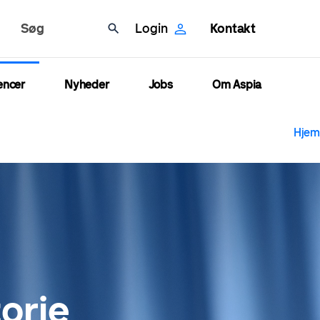
Søg
Login
Kontakt
encer
Nyheder
Jobs
Om Aspia
B
Hjem
orie