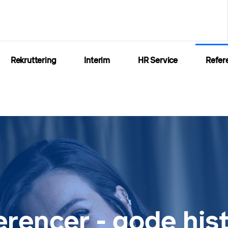
Rekruttering
Interim
HR Service
Refer
erencer - gode hist