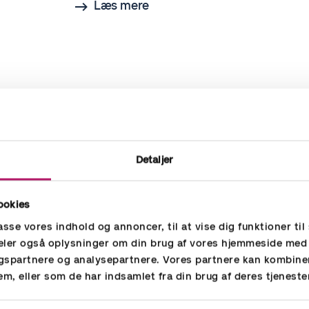
Læs mere
Detaljer
ookies
REFERENCER
passe vores indhold og annoncer, til at vise dig funktioner til 
 deler også oplysninger om din brug af vores hjemmeside med
Case om leje af
gspartnere og analysepartnere. Vores partnere kan kombine
bogholdere og controller
em, eller som de har indsamlet fra din brug af deres tjeneste
Siden 2010 har E.ON løbende haft