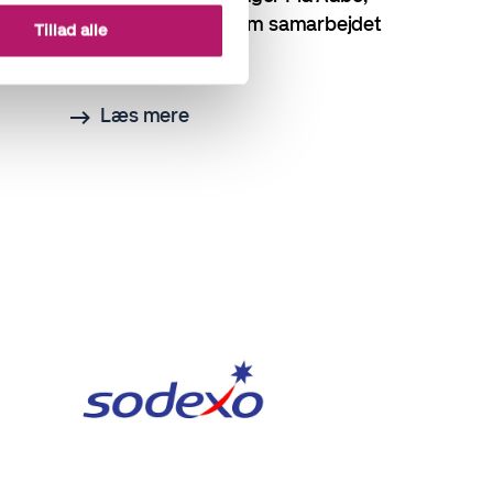
Gertsen & Olufsen, om samarbejdet
Tillad alle
med Accountor
Læs mere