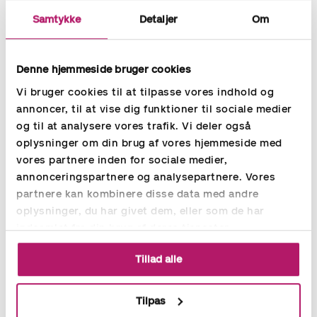
Samtykke
Detaljer
Om
REFERENCER
Denne hjemmeside bruger cookies
Vi bruger cookies til at tilpasse vores indhold og
SEMLER
annoncer, til at vise dig funktioner til sociale medier
Finance Manager Allan Frank Walther, SEMLER: Accountor har
og til at analysere vores trafik. Vi deler også
haft et godt blik for de personlige og faglige kompetencer hos
oplysninger om din brug af vores hjemmeside med
den medarbejder, som skulle arbejde i teamet. Det har sparet
mig for meget tid
vores partnere inden for sociale medier,
annonceringspartnere og analysepartnere. Vores
Læs mere
partnere kan kombinere disse data med andre
oplysninger, du har givet dem, eller som de har
indsamlet fra din brug af deres tjenester.
Tillad alle
Tilpas