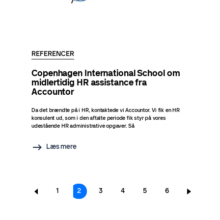
REFERENCER
Copenhagen International School om
midlertidig HR assistance fra
Accountor
Da det brændte på i HR, kontaktede vi Accountor. Vi fik en HR
konsulent ud, som i den aftalte periode fik styr på vores
udestående HR administrative opgaver. Så
Læs mere
Sideinddeling
Page
1
Nuværende
2
Page
3
Page
4
Page
5
Page
6
side