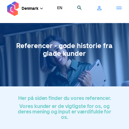
Gå
EN
Søg
Denmark
til
hovedindhold
Referencer - gode historie fra
glade kunder
Her på siden finder du vores referencer.
Vores kunder er de vigtigste for os, og
deres mening og input er værdifulde for
os.